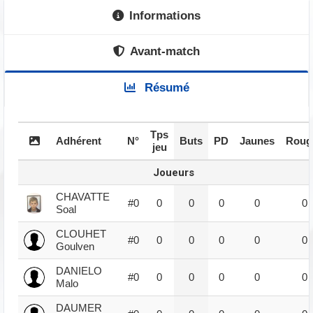
Informations
Avant-match
Résumé
Tps
Adhérent
N°
Buts
PD
Jaunes
Roug
jeu
Joueurs
CHAVATTE
#0
0
0
0
0
0
Soal
CLOUHET
#0
0
0
0
0
0
Goulven
DANIELO
#0
0
0
0
0
0
Malo
DAUMER