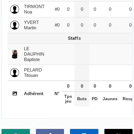
TIRMONT
#0
0
0
0
0
0
Noa
YVERT
#0
0
0
0
0
0
Martin
Staffs
LE
DAUPHIN
Baptiste
PELARD
Titouan
0
0
0
0
0
Adhérent
N°
Tps
Buts
PD
Jaunes
Roug
jeu