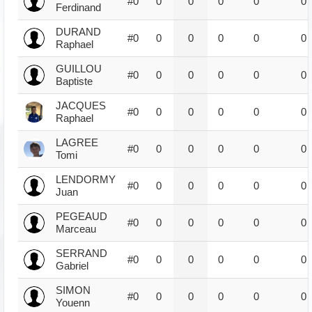
#0
0
0
0
0
0
Ferdinand
DURAND
#0
0
0
0
0
0
Raphael
GUILLOU
#0
0
0
0
0
0
Baptiste
JACQUES
#0
0
0
0
0
0
Raphael
LAGREE
#0
0
0
0
0
0
Tomi
LENDORMY
#0
0
0
0
0
0
Juan
PEGEAUD
#0
0
0
0
0
0
Marceau
SERRAND
#0
0
0
0
0
0
Gabriel
SIMON
#0
0
0
0
0
0
Youenn