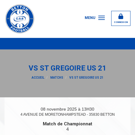
Panneau de gestion des cookies
MENU
CONNEXION
22/06
VS ST GREGOIRE US 21
ACCUEIL
MATCHS
VS ST GREGOIRE US 21
08 novembre 2025 à 13H30
4 AVENUE DE MORETONHAMPSTEAD - 35830 BETTON
Match de Championnat
4