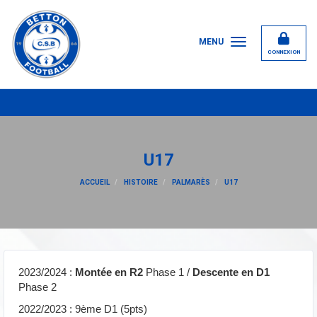
Panneau de gestion des cookies
MENU
CONNEXION
2
U17
ACCUEIL
HISTOIRE
PALMARÈS
U17
2023/2024 :
Montée en R2
Phase 1 /
Descente en D1
Phase 2
2022/2023 : 9ème D1 (5pts)