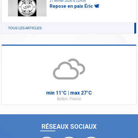
27 février 2026 à 21H39
Repose en paix Éric 🕊️
TOUS LES ARTICLES
min
11°
C | max
27°
C
Betton, France
RÉSEAUX SOCIAUX