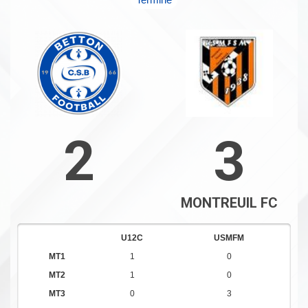
2
3
MONTREUIL FC
U12C
USMFM
MT1
1
0
MT2
1
0
MT3
0
3