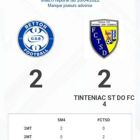
Manque joueurs adverse
2
2
TINTENIAC ST DO FC
4
SM4
FCTSD
1MT
2
0
2MT
0
2