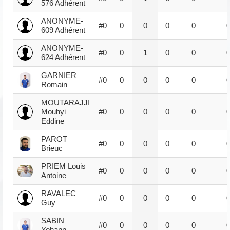
576 Adhérent
ANONYME-
#0
0
0
0
0
609 Adhérent
ANONYME-
#0
0
1
0
0
624 Adhérent
GARNIER
#0
0
0
0
0
Romain
MOUTARAJJI
Mouhyi
#0
0
0
0
0
Eddine
PAROT
#0
0
0
0
0
Brieuc
PRIEM Louis
#0
0
0
0
0
Antoine
RAVALEC
#0
0
0
0
0
Guy
SABIN
#0
0
0
0
0
Yohann