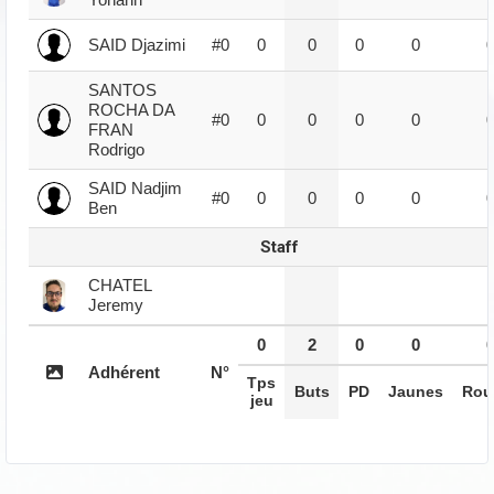
SAID Djazimi
#0
0
0
0
0
SANTOS
ROCHA DA
#0
0
0
0
0
FRAN
Rodrigo
SAID Nadjim
#0
0
0
0
0
Ben
Staff
CHATEL
Jeremy
0
2
0
0
Adhérent
N°
Tps
Buts
PD
Jaunes
Rou
jeu