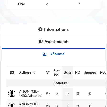
Final
2
2
Informations
Avant-match
Résumé
Tps
Adhérent
N°
Buts
PD
Jaunes
Rou
jeu
Joueurs
ANONYME-
#0
0
0
0
0
1430 Adhérent
ANONYME-
#0
0
1
0
0