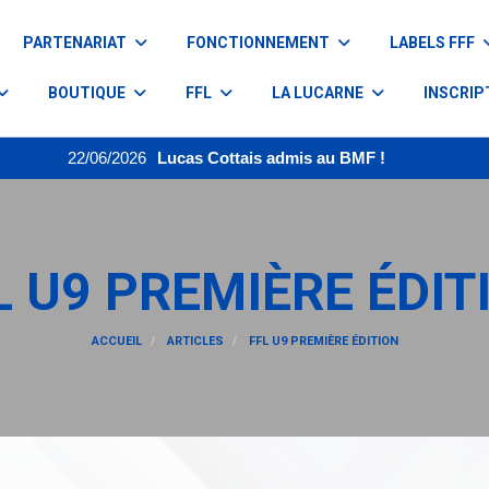
PARTENARIAT
FONCTIONNEMENT
LABELS FFF
BOUTIQUE
FFL
LA LUCARNE
INSCRIP
22/06/2026
Lucas Cottais admis au BMF !
L U9 PREMIÈRE ÉDIT
ACCUEIL
ARTICLES
FFL U9 PREMIÈRE ÉDITION