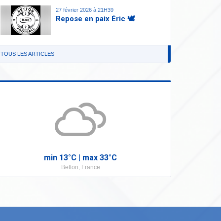
27 février 2026 à 21H39
Repose en paix Éric 🕊️
TOUS LES ARTICLES
min
13°
C | max
33°
C
Betton, France