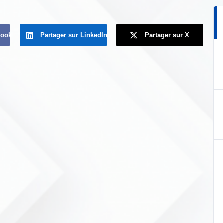
book
Partager sur LinkedIn
Partager sur X